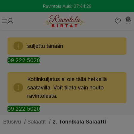
Ravintola Auki:
07:44:28
0
suljettu tänään
09 222 5020
Kotiinkuljetus ei ole tällä hetkellä
saatavilla. Voit tilata vain nouto
ravintolasta.
09 222 5020
Etusivu
Salaatit
2. Tonnikala Salaatti