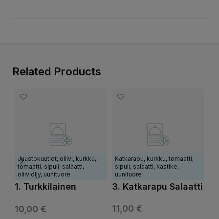
Related Products
Ka
Juustokuutiot, oliivi, kurkku,
Katkarapu, kurkku, tomaatti,
ku
tomaatti, sipuli, salaatti,
sipuli, salaatti, kastike,
sa
oliiviöljy, uunituore
uunituore
uu
1. Turkkilainen
3. Katkarapu Salaatti
4.
Salaatti
Sa
11,00
€
10,00
€
11