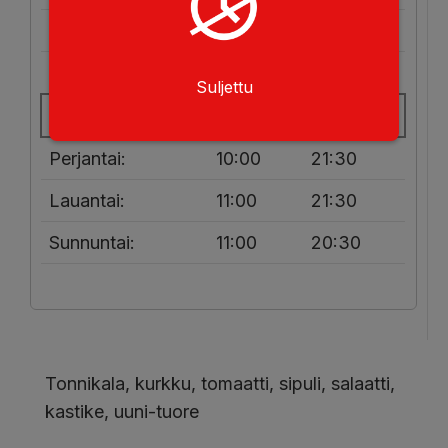
Tiistai:
10:00
20:30
Keskiviikko:
10:00
20:30
Suljettu
Torstai:
10:00
20:30
Perjantai:
10:00
21:30
Lauantai:
11:00
21:30
Sunnuntai:
11:00
20:30
Tonnikala, kurkku, tomaatti, sipuli, salaatti,
kastike, uuni-tuore