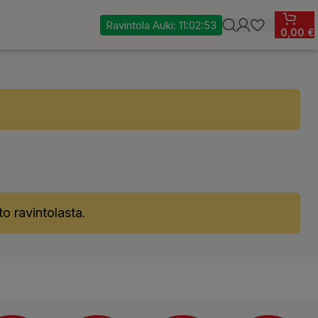
Ravintola Auki:
11:02:52
0,00
€
uto ravintolasta.