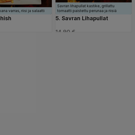
Savran lihapullat kastike, grillattu
na varras, riisi ja salaatti
tomaatti paistettu perunaa ja riisiä
Shish
5. Savran Lihapullat
14,90
€
VAIHTOEHDOISTA
VALITSE VAIHTOEHDOISTA