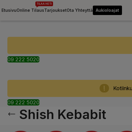
TILAA HETI
Etusivu
Online Tilaus
Tarjoukset
Ota Yhteyttä
Aukioloajat
09 222 5020
Kotiinku
09 222 5020
Shish Kebabit