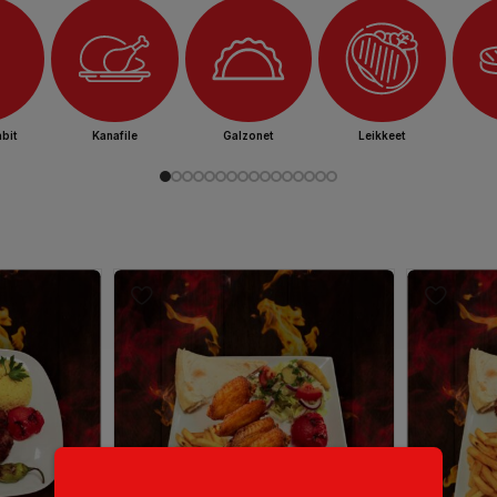
bit
Kanafile
Galzonet
Leikkeet