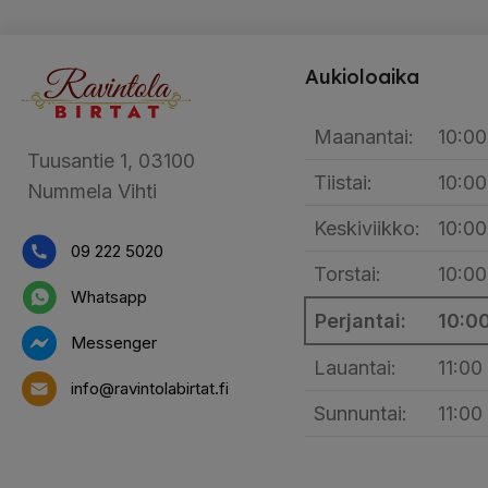
VALITSE VAIHTOEHDOISTA
Aukioloaika
Maanantai:
10:00
Tuusantie 1, 03100
Tiistai:
10:00
Nummela Vihti
Keskiviikko:
10:00
09 222 5020
Torstai:
10:00
Whatsapp
Perjantai:
10:0
Messenger
Lauantai:
11:00
info@ravintolabirtat.fi
Sunnuntai:
11:00