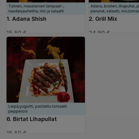
Tulinen, mausteinen lampaan-,
Adana, broileri, lihapullat, 
naudanjauheliha, riisi ja salaatti
perunat, salaatti, riisi,tomaa
1. Adana Shish
2. Grill Mix
15,50
€
24,90
€
VALITSE VAIHTOEHDOISTA
VALITSE VAIHTOEHDOI
Leipä,yugurtti, paistettu tomaatti
pepperoni
6. Birtat Lihapullat
15,50
€