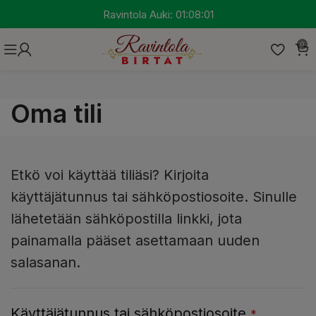
Ravintola Auki:
01:08:01
0
Oma tili
Etkö voi käyttää tiliäsi? Kirjoita
käyttäjätunnus tai sähköpostiosoite. Sinulle
lähetetään sähköpostilla linkki, jota
painamalla pääset asettamaan uuden
salasanan.
Käyttäjätunnus tai sähköpostiosoite
*