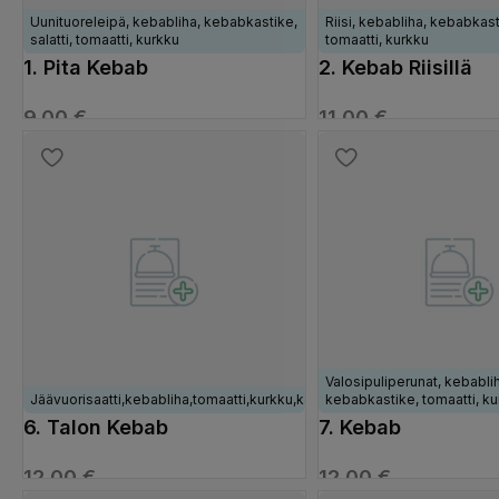
Uunituoreleipä, kebabliha, kebabkastike,
Riisi, kebabliha, kebabkasti
salatti, tomaatti, kurkku
tomaatti, kurkku
1. Pita Kebab
2. Kebab Riisillä
9,00
€
11,00
€
VALITSE VAIHTOEHDOISTA
VALITSE VAIHTOEHDOI
Valosipuliperunat, kebabliha
Jäävuorisaatti,kebabliha,tomaatti,kurkku,kebabkastike
kebabkastike, tomaatti, ku
6. Talon Kebab
7. Kebab
Valkosipuliperunoi
12,00
€
12,00
€