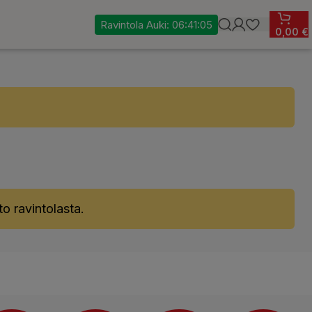
Ravintola Auki:
06:41:04
0,00
€
uto ravintolasta.