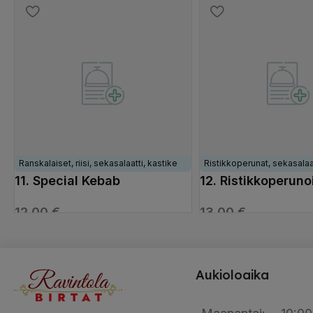
VALITSE VAIHTOEHDOISTA
VALITSE VAIHTOEHDOI
Ranskalaiset, riisi, sekasalaatti, kastike
Ristikkoperunat, sekasalaat
11. Special Kebab
12. Ristikkoperunoi
12,00
€
13,00
€
VALITSE VAIHTOEHDOISTA
VALITSE VAIHTOEHDOI
Aukioloaika