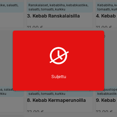
ke, salaatti,
Ranskalaiset, kebabliha, kebabkastike,
Kebabliha, k
salaatti, tomaatti, kurkku
tomaatti, ku
3. Kebab Ranskalaisilla
4. Kebab
11,00
€
11,00
€
STA
VALITSE VAIHTOEHDOISTA
VALITSE 
Suljettu
, salaatti,
Kermaperunat, kebabliha, kebabkastike,
Aurajuustope
rkku
salaatti, tomaatti, kurkku
kebabkastike
8. Kebab Kermaperunoilla
9. Kebab
lla
Aurajuus
12,00
€
12,00
€