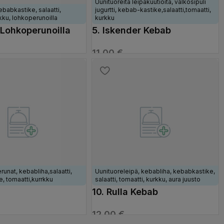
Uunituoreita leipäkuutioita, valkosipuli
ebabkastike, salaatti,
jugurtti, kebab-kastike,salaatti,tomaatti,
rkku, lohkoperunoilla
kurkku
 Lohkoperunoilla
5. Iskender Kebab
11,00
€
VAIHTOEHDOISTA
VALITSE VAIHTOEHDOISTA
runat, kebabliha,salaatti,
Uunituoreleipä, kebabliha, kebabkastike,
, tomaatti,kurrkku
salaatti, tomaatti, kurkku, aura juusto
10. Rulla Kebab
toperunoilla
12,00
€