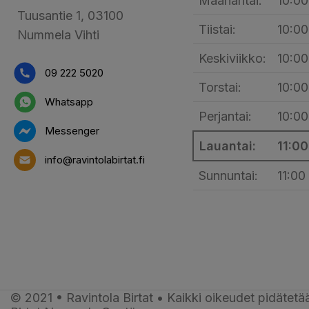
Maanantai:
10:00
Tuusantie 1, 03100
Tiistai:
10:00
Nummela Vihti
Keskiviikko:
10:00
09 222 5020
Torstai:
10:00
Whatsapp
Perjantai:
10:00
Messenger
Lauantai:
11:00
info@ravintolabirtat.fi
Sunnuntai:
11:00
© 2021 • Ravintola Birtat • Kaikki oikeudet pidätetää