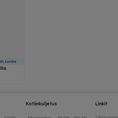
VALITSE VAIHTOEHDOISTA
STA
VALITSE 
ti, kastike
lla
STA
Kotiinkuljetus
Linkit
Tietosuojase