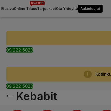
TILAA HETI
Etusivu
Online Tilaus
Tarjoukset
Ota Yhteyttä
Aukioloajat
09 222 5020
Kotiinku
09 222 5020
Kebabit