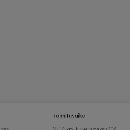
VALITSE VAIHTOEHDOISTA
VAIHTOEHDOISTA
Toimitusaika
Yli 10 km, kuljetusmaksu 10€.
loste