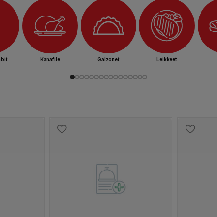
bit
Kanafile
Galzonet
Leikkeet